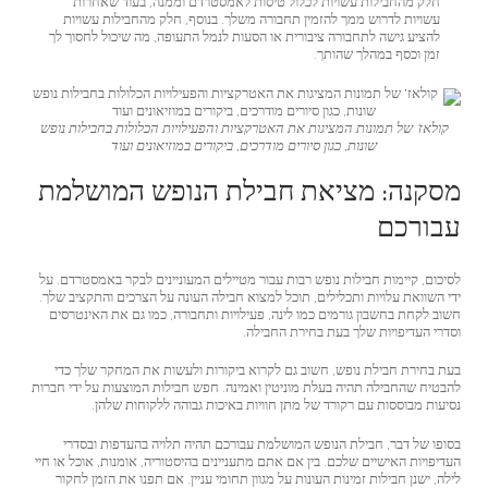
חלק מהחבילות עשויות לכלול טיסות לאמסטרדם וממנה, בעוד שאחרות
עשויות לדרוש ממך להזמין תחבורה משלך. בנוסף, חלק מהחבילות עשויות
להציע גישה לתחבורה ציבורית או הסעות לנמל התעופה, מה שיכול לחסוך לך
זמן וכסף במהלך שהותך.
קולאז' של תמונות המציגות את האטרקציות והפעילויות הכלולות בחבילות נופש
שונות, כגון סיורים מודרכים, ביקורים במוזיאונים ועוד
מסקנה: מציאת חבילת הנופש המושלמת
עבורכם
לסיכום, קיימות חבילות נופש רבות עבור מטיילים המעוניינים לבקר באמסטרדם. על
ידי השוואת עלויות ותכלילים, תוכל למצוא חבילה העונה על הצרכים והתקציב שלך.
חשוב לקחת בחשבון גורמים כמו לינה, פעילויות ותחבורה, כמו גם את האינטרסים
וסדרי העדיפויות שלך בעת בחירת החבילה.
בעת בחירת חבילת נופש, חשוב גם לקרוא ביקורות ולעשות את המחקר שלך כדי
להבטיח שהחבילה תהיה בעלת מוניטין ואמינה. חפש חבילות המוצעות על ידי חברות
נסיעות מבוססות עם רקורד של מתן חוויות באיכות גבוהה ללקוחות שלהן.
בסופו של דבר, חבילת הנופש המושלמת עבורכם תהיה תלויה בהעדפות ובסדרי
העדיפויות האישיים שלכם. בין אם אתם מתעניינים בהיסטוריה, אומנות, אוכל או חיי
לילה, ישנן חבילות זמינות העונות על מגוון תחומי עניין. אם תפנו את הזמן לחקור