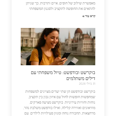
מאפשרת שילוב של חופים, איים ותרבות, כך שניתן
להתאים את החופשה לתקציב ולסגנון המשפחתי.
קרא עוד »
בוקרשט ובודפשט: טיול משפחתי עם
דילים משתלמים
31 ביולי 2026
בוקרשט ובודפשט הן שתי יעדים מצוינים למשפחות
שמחפשות חופשות לחול עם איזון נכון בין תקציב,
נוחות וחוויות עירוניות. בוקרשט מציעה פארקים,
מוזיאונים ואווירה קלילה, ואילו בודפשט משלבת נהר,
מרחצאות, תחבורה נוחה ומגוון פעילויות לילדים. עם