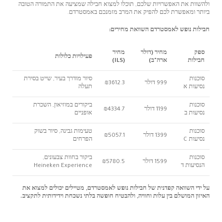
ולהשוות את האפשרויות שלכם, תוכלו למצוא חבילה שמציעה את התמורה הטובה
ביותר ומאפשרת לכם להפיק את המרב מזמנכם באמסטרדם.
חבילות נופש לאמסטרדם השוואת מחירים:
ספק
מחיר (דולר
מחיר
פעילויות כלולות
חבילות
ארה"ב)
(ILS)
סוכנות
סיור מודרך בעיר, שייט בסירת
999 דולר
₪3612.3
נסיעות א
תעלה
סוכנות
ביקורים במוזיאון, השכרת
1199 דולר
₪4334.7
נסיעות ב
אופניים
סוכנות
טעימות גבינה, סיור בשוק
1399 דולר
₪5057.1
נסיעות C
הפרחים
סוכנות
ביקור בחוות צבעונים,
1599 דולר
₪5780.5
הנסיעות ד
Heineken Experience
על ידי השוואה קפדנית של חבילות נופש לאמסטרדם, מטיילים יכולים למצוא את
האיזון המושלם בין עלות וחוויה, ולהבטיח חופשה בלתי נשכחת וידידותית לתקציב.