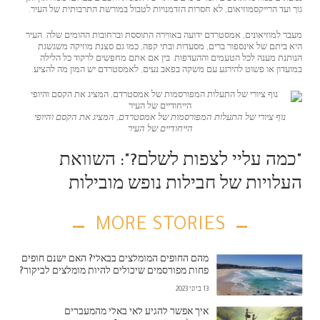
גוך ועד הרייקסמוזיאום, לא חסרות הזדמנויות לטבול במורשת התרבותית של העיר.
מעבר למוזיאונים, אמסטרדם ידועה באווירה התוססת וברחובות ההומים שלה. העיר
היא ביתם של אינספור ברים, מסעדות ובתי קפה, כמו גם סצנת מוזיקה משגשגת
הנותנת מענה לכל הטעמים וההעדפות. בין אם אתם מחפשים לרקוד כל הלילה
במועדון או פשוט להירגע עם משקה בפאב נעים, לאמסטרדם יש המון מה להציע.
נוף ציורי של התעלות המפורסמות של אמסטרדם, המציג את הקסם והיופי
הייחודיים של העיר
"כמה עליי לצפות לשלם?": השוואת
העלויות של חבילות נופש מובילות
MORE STORIES
מהם החופים המומלצים בבאלי? האם ישנם חופים
פחות מפורסמים שיכולים להיות מומלצים לביקור?
13 ביוני 2023
איך אפשר להגיע לאי באלי מהמעברים