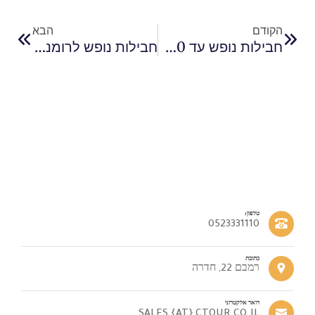
הקודם
הבא
חבילות נופש עד 300 דולר
חבילות נופש לרומניה בוקרשט- מה שחייבים להבין בתחום
טלפון:
0523331110
כתובת
רמבם 22, חדרה
דואר אלקטרוני
SALES {AT} CTOUR.CO.IL