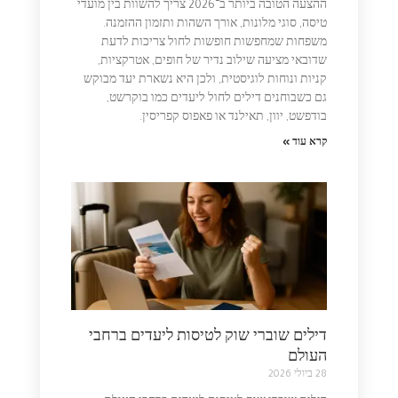
ההצעה הטובה ביותר ב־2026 צריך להשוות בין מועדי
טיסה, סוגי מלונות, אורך השהות ותזמון ההזמנה.
משפחות שמחפשות חופשות לחול צריכות לדעת
שדובאי מציעה שילוב נדיר של חופים, אטרקציות,
קניות ונוחות לוגיסטית, ולכן היא נשארת יעד מבוקש
גם כשבוחנים דילים לחול ליעדים כמו בוקרשט,
בודפשט, יוון, תאילנד או פאפוס קפריסין.
קרא עוד »
דילים שוברי שוק לטיסות ליעדים ברחבי
העולם
28 ביולי 2026