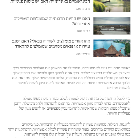
הבינלאומיים באינדונזיה? האם יש טיסות פנימיות
או אמצעי תחבורה אחרים לנסיעה לבאלי?
13 ביוני 2023
האם יש חוויות תרבותיות שמומלצות למטיילים
אחרי צבא?
6 ביוני 2023
איזו אזורים מומלצים לשהייה בבאלי? האם ישנם
עיירות או נפאים מסוימים שמומלצים להתארח
בהם?
13 ביוני 2023
כאשר מתכננים טיול לאמסטרדם, חשוב לקחת בחשבון את העלויות הכרוכות בכך
וכיצד הן משתלבות בתקציב שלכם. דרך אחת לחסוך כסף ולפשט את התכנון שלך
היא להזמין חבילת נופש הכוללת את הטיסות, הלינה והפעילויות שלך. עם זאת, עם
כל כך הרבה אפשרויות זמינות, זה יכול להיות מאתגר לדעת היכן להתחיל וכיצד
להשוות מחירים.
כדי לקבל תחושה של מה אתה יכול לצפות לשלם עבור חבילת נופש מעולה
לאמסטרדם, כדאי לבדוק מגוון אפשרויות. בהתאם להעדפות ולתקציב שלך, ייתכן
שתוכל למצוא חבילות שמתאימות לתחומי עניין ספציפיים או להציע מגוון של
פעילויות וחוויות.
לדוגמה, חבילות מסוימות עשויות להתמקד בפעילויות תרבותיות כגון ביקורים
במוזיאונים וסיורים מודרכים, בעוד שאחרות עשויות לכלול אפשרויות הרפתקניות יותר
כמו טיולי אופניים ושייט בתעלות. העלות של חבילות אלו עשויה להשתנות