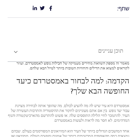
שתף:
תוכן עניינים
מאמר זה מספק השוואת מחירים מעמיקה של
חבילות נופש לאמסטרדם
, ועוזר
לקוראים למצוא את הדילים והחוויות הטובות ביותר לטיול הבא שלהם.
הקדמה: למה לבחור באמסטרדם כיעד
החופשה הבא שלך?
אמסטרדם היא עיר שיש לה מה להציע לכולם, מה שהופך אותה לבחירה מצוינת
עבור יעד נופש. בין אם אתם מעוניינים לחקור את ההיסטוריה והתרבות העשירה של
העיר, להתמכר לחיי הלילה התוססים שלה, או פשוט להתרשם מהארכיטקטורה והנוף
המדהימים, לא חסר מה לראות ולעשות באמסטרדם.
אחד המושכים הגדולים ביותר של העיר הוא המוזיאונים המפורסמים בעולם, שבהם
נמצאים כמה מהאוספים המרשימים ביותר של אמנות וחפצים בעולם. ממוזיאון ואן