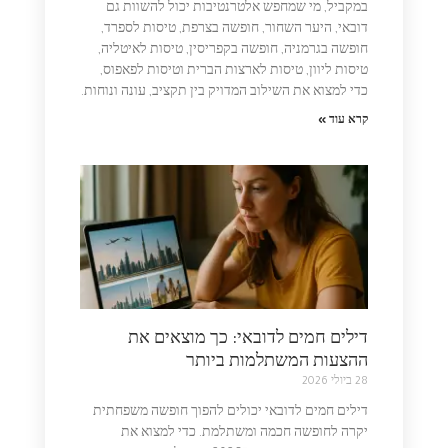
במקביל, מי שמחפש אלטרנטיבות יכול להשוות גם
דובאי, היער השחור, חופשה בצרפת, טיסות לספרד,
חופשה בגרמניה, חופשה בקפריסין, טיסות לאיטליה,
טיסות ליוון, טיסות לארצות הברית וטיסות לפאפוס,
כדי למצוא את השילוב המדויק בין תקציב, עונה ונוחות.
קרא עוד »
דילים חמים לדובאי: כך מוצאים את
ההצעות המשתלמות ביותר
28 ביולי 2026
דילים חמים לדובאי יכולים להפוך חופשה משפחתית
יקרה לחופשה חכמה ומשתלמת. כדי למצוא את