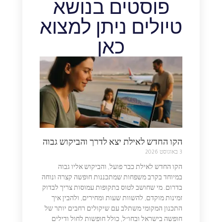
פוסטים בנושא
טיולים ניתן למצוא
כאן
הקו החדש לאילת יצא לדרך והביקוש גבוה
3 באוגוסט 2026
הקו החדש לאילת כבר פועל, והביקוש אליו גבוה
במיוחד בקרב משפחות שמתכננות חופשה קצרה ונוחה
בדרום. מי שחושב לטוס בתקופות עמוסות צריך לבדוק
זמינות מוקדם, להשוות שעות ומחירים, ולהבין איך
התכנון המקומי משתלב עם שיקולים רחבים יותר של
חופשה בישראל ובחו״ל, כולל חופשות לחול ודילים