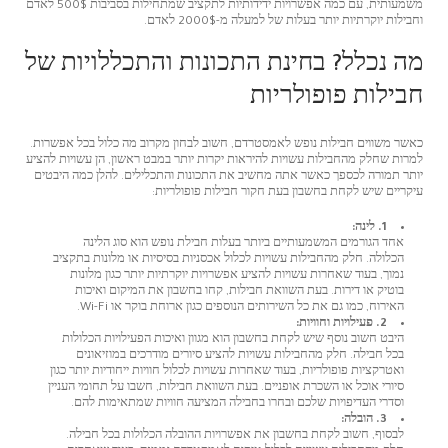
משמעותית, עם כמה אפשרויות ידידותיות לתקציב שמתחילות בסביבות 500$ לאדם
וחבילות יוקרתיות יותר בעלות של למעלה מ-2000$ לאדם.
מה נכלל? בחינת התכונות והתכללויות של
חבילות פופולריות
כאשר משווים חבילות נופש לאמסטרדם, חשוב לבחון מקרוב מה כלול בכל אפשרות.
למרות שחלק מהחבילות עשויות להיראות יקרות יותר במבט ראשון, הן עשויות להציע
יותר תמורה לכספך כאשר אתה מחשיב את התכונות והתכלילים. להלן כמה היבטים
עיקריים שיש לקחת בחשבון בעת חקור חבילות פופולריות:
1. לינה:
אחד הגורמים המשמעותיים ביותר בעלות חבילת נופש הוא סוג הלינה
הכלולה. חלק מהחבילות עשויות לכלול אכסניות בסיסיות או מלונות בתקציב
נמוך, בעוד שאחרות עשויות להציע אפשרויות יוקרתיות יותר כגון מלונות
בוטיק או דירות. בעת השוואת חבילות, קחו בחשבון את המיקום ואיכות
האירוח, כמו גם את כל השירותים הנוספים כגון ארוחת בוקר או Wi-Fi.
2. פעילויות וחוויות:
היבט חשוב נוסף שיש לקחת בחשבון הוא מגוון ואיכות הפעילויות הכלולות
בכל חבילה. חלק מהחבילות עשויות להציע סיורים מודרכים במוזיאונים
ואטרקציות פופולריות, בעוד שאחרות עשויות לכלול חוויות ייחודיות יותר כגון
סיורי אוכל או השכרת אופניים. בעת השוואת חבילות, חשבו על תחומי העניין
וסדרי העדיפויות שלכם ובחרו בחבילה המציעה חוויות שמתאימות להם.
3. הובלה:
לבסוף, חשוב לקחת בחשבון את אפשרויות ההובלה הכלולות בכל חבילה.