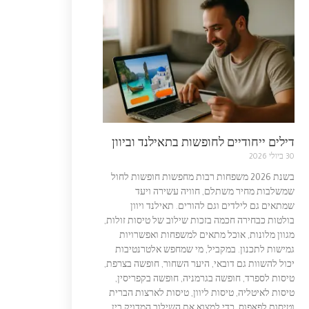
דילים ייחודיים לחופשות בתאילנד וביוון
30 ביולי 2026
בשנת 2026 משפחות רבות מחפשות חופשות לחול
שמשלבות מחיר משתלם, חוויה עשירה ויעד
שמתאים גם לילדים וגם להורים. תאילנד ויוון
בולטות כבחירה חכמה בזכות שילוב של טיסות זולות,
מגוון מלונות, אוכל מתאים למשפחות ואפשרויות
גמישות לתכנון. במקביל, מי שמחפש אלטרנטיבות
יכול להשוות גם דובאי, היער השחור, חופשה בצרפת,
טיסות לספרד, חופשה בגרמניה, חופשה בקפריסין,
טיסות לאיטליה, טיסות ליוון, טיסות לארצות הברית