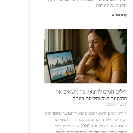
וטיסות לפאפוס, כדי למצוא את השילוב המדויק בין
תקציב, עונה ונוחות.
קרא עוד »
דילים חמים לדובאי: כך מוצאים את
ההצעות המשתלמות ביותר
28 ביולי 2026
דילים חמים לדובאי יכולים להפוך חופשה משפחתית
יקרה לחופשה חכמה ומשתלמת. כדי למצוא את
ההצעה הטובה ביותר ב־2026 צריך להשוות בין
מועדי טיסה, סוגי מלונות, אורך השהות ותזמון