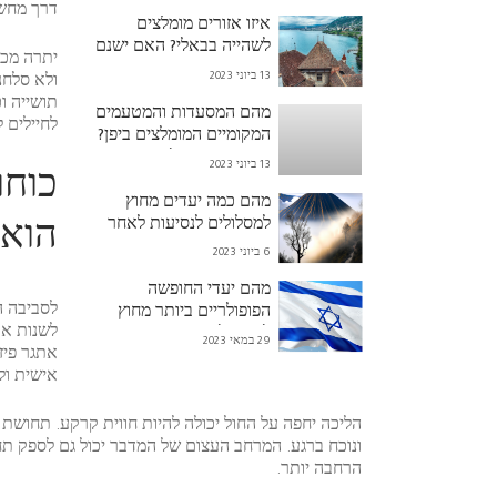
דרך מחשב
איזו אזורים מומלצים
לשהייה בבאלי? האם ישנם
יתרה מכך
עיירות או נפאים מסוימים
13 ביוני 2023
ולא סלחנ
שמומלצים להתארח בהם?
תושייה ו
מהם המסעדות והמטעמים
לחיילים 
המקומיים המומלצים ביפן?
האם יש צורך להזמין מראש
13 ביוני 2023
כוחו
כרטיסי מבוגרים (תשלומים
מהם כמה יעדים מחוץ
מראש) למסעדות
למסלולים לנסיעות לאחר
פופולריות?
הוא 
צבא?
6 ביוני 2023
מהם יעדי החופשה
לסביבה ה
הפופולריים ביותר מחוץ
לשנות את
לישראל?
29 במאי 2023
אתגר פיז
אישית ולש
הליכה יחפה על החול יכולה להיות חווית קרקע. תחושת 
ונוכח ברגע. המרחב העצום של המדבר יכול גם לספק תח
הרחבה יותר.