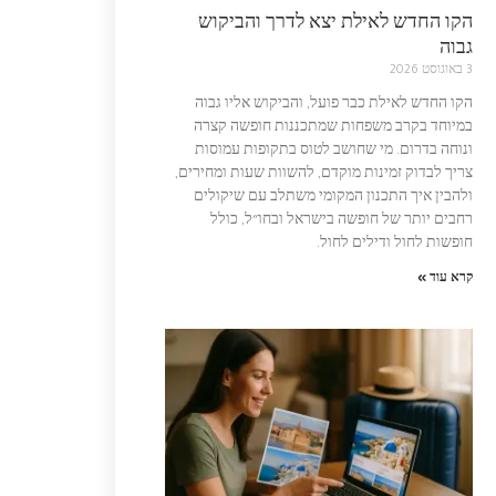
הקו החדש לאילת יצא לדרך והביקוש
גבוה
3 באוגוסט 2026
הקו החדש לאילת כבר פועל, והביקוש אליו גבוה
במיוחד בקרב משפחות שמתכננות חופשה קצרה
ונוחה בדרום. מי שחושב לטוס בתקופות עמוסות
צריך לבדוק זמינות מוקדם, להשוות שעות ומחירים,
ולהבין איך התכנון המקומי משתלב עם שיקולים
רחבים יותר של חופשה בישראל ובחו״ל, כולל
חופשות לחול ודילים לחול.
קרא עוד »