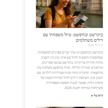
בוקרשט ובודפשט: טיול משפחתי עם
דילים משתלמים
31 ביולי 2026
בוקרשט ובודפשט הן שתי יעדים מצוינים למשפחות
שמחפשות חופשות לחול עם איזון נכון בין תקציב,
נוחות וחוויות עירוניות. בוקרשט מציעה פארקים,
מוזיאונים ואווירה קלילה, ואילו בודפשט משלבת נהר,
מרחצאות, תחבורה נוחה ומגוון פעילויות לילדים. עם
תכנון נכון, השוואת דילים לחול ובחירה חכמה של
טיסות זולות, אפשר לבנות חופשה משפחתית
משתלמת במיוחד לשנת 2026.
קרא עוד »