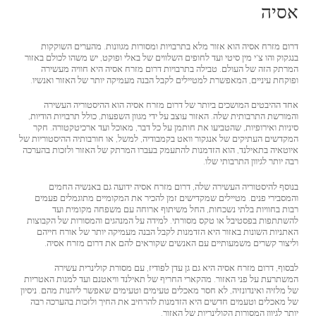
אסיה
דרום מזרח אסיה הוא אזור מלא בתרבויות ומסורות מגוונות. מהערים השוקקות
בנגקוק והו צ'י מין סיטי ועד לחופים השלווים של באלי ופוקט, יש משהו לכולם באזור
המרתק הזה של העולם. טבילה בתרבויות דרום מזרח אסיה היא חוויה מעשירה
ופוקחת עיניים, המאפשרת למטיילים לקבל הבנה מעמיקה יותר של האזור ואנשיו.
אחד ההיבטים המושכים ביותר של דרום מזרח אסיה הוא ההיסטוריה העשירה
והמורשת התרבותית שלה. האזור עוצב על ידי מגוון השפעות, כולל תרבויות הודיות,
סיניות ואירופיות, שהטביעו את חותמן על כל דבר, מאוכל ועד ארכיטקטורה. חקר
המקדשים העתיקים של אנגקור וואט בקמבודיה, למשל, או חורבותיה ההיסטוריות של
איוטאיה בתאילנד, הוא הזדמנות להתעמק בעברו המרתק של האזור ולזכות בהערכה
רבה יותר לגיוון התרבותי שלו.
בנוסף להיסטוריה העשירה שלה, דרום מזרח אסיה ידועה גם באנשיה החמים
והמסבירי פנים. מטיילים שמקדישים זמן להכיר את המקומיים מתוגמלים פעמים
רבות בחוויות בלתי נשכחות, החל משיתוף ארוחה עם משפחה מקומית ועד
להשתתפות בפסטיבל או טקס מסורתי. למידה על המנהגים והמסורות של הקבוצות
האתניות השונות באזור היא הזדמנות לקבל הבנה מעמיקה יותר של אורח חייהם
וליצור קשרים משמעותיים עם האנשים שקוראים להם את דרום מזרח אסיה.
לבסוף, דרום מזרח אסיה היא גם גן עדן לפודיז, עם מסורת קולינרית עשירה
המשתרעת על פני האזור. מהקארי החריף של תאילנד וויאטנם ועד למנות האטריות
של מלזיה ואינדונזיה, לא חסר מאכלים טעימים וטעימים שאפשר ליהנות מהם. ניסיון
של מאכלים וטעמים חדשים היא הזדמנות להרחיב את החיך ולזכות בהערכה רבה
יותר לגיוון המסורות הקולינריות של האזור.