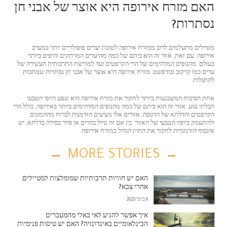
האם מזרח אירופה היא אוצר של אבני חן
נסתרות?
מטיילים מתעלמים לרוב ממזרח אירופה לטובת יעדים פופולריים יותר במערב
אירופה. עם זאת, אזור זה הוא ביתם של כמה מהיעדים המרתקים והיפים ביותר
בעולם. מהנופים המדהימים של הרי הקרפטים ועד למורשת התרבותית העשירה של
ערים כמו קרקוב ובודפשט, מזרח אירופה היא אוצר של אבני חן נסתרות שמחכות
להתגלות.
אחת הסיבות המשכנעות ביותר לחקור את מזרח אירופה היא שפע היופי הטבעי
הבלתי נגוע. אזור זה הוא ביתם של כמה מהנופים המדהימים ביותר באירופה, כולל הרי
הקרפטים והדלתא של הדנובה. אזורים אלו מציעים הזדמנות לברוח מההמונים
ולהתעמק ביופיו הטבעי של האזור. בין אם זה טיול בהרים או סיור בסירה בדלתא, יש
אינסוף הזדמנויות לחקור את החוץ הגדול במזרח אירופה.
MORE STORIES
האם יש חוויות תרבותיות שמומלצות למטיילים
אחרי צבא?
6 ביוני 2023
איך אפשר להגיע לאי באלי מהמעברים
הבינלאומיים באינדונזיה? האם יש טיסות פנימיות