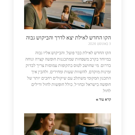
הקו החדש לאילת יצא לדרך והביקוש גבוה
3 באוגוסט 2026
הקו החדש לאילת כבר פועל, והביקוש אליו גבוה
במיוחד בקרב משפחות שמתכננות חופשה קצרה ונוחה
בדרום. מי שחושב לטוס בתקופות עמוסות צריך לבדוק
זמינות מוקדם, להשוות שעות ומחירים, ולהבין איך
התכנון המקומי משתלב עם שיקולים רחבים יותר של
חופשה בישראל ובחו״ל, כולל חופשות לחול ודילים
לחול.
קרא עוד »