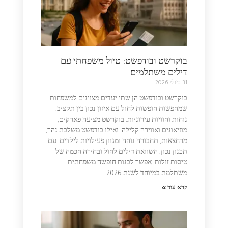
בוקרשט ובודפשט: טיול משפחתי עם
דילים משתלמים
31 ביולי 2026
בוקרשט ובודפשט הן שתי יעדים מצוינים למשפחות
שמחפשות חופשות לחול עם איזון נכון בין תקציב,
נוחות וחוויות עירוניות. בוקרשט מציעה פארקים,
מוזיאונים ואווירה קלילה, ואילו בודפשט משלבת נהר,
מרחצאות, תחבורה נוחה ומגוון פעילויות לילדים. עם
תכנון נכון, השוואת דילים לחול ובחירה חכמה של
טיסות זולות, אפשר לבנות חופשה משפחתית
משתלמת במיוחד לשנת 2026.
קרא עוד »