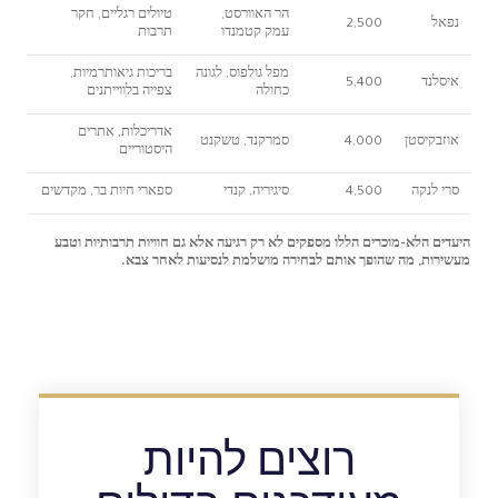
הר האוורסט,
טיולים רגליים, חקר
נפאל
2,500
עמק קטמנדו
תרבות
מפל גולפוס, לגונה
בריכות גיאותרמיות,
איסלנד
5,400
כחולה
צפייה בלווייתנים
אדריכלות, אתרים
אוזבקיסטן
4,000
סמרקנד, טשקנט
היסטוריים
סרי לנקה
4,500
סיגיריה, קנדי
ספארי חיות בר, מקדשים
היעדים הלא-מוכרים הללו מספקים לא רק רגיעה אלא גם חוויות תרבותיות וטבע
מעשירות, מה שהופך אותם לבחירה מושלמת לנסיעות לאחר צבא.
רוצים להיות