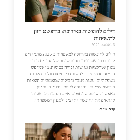
דילים לחופשות באירופה: בודפשט ויוון
למשפחות
3 באוגוסט 2026
דילים לחופשות באירופה למשפחות ב־2026 מתמקדים
לרוב בבודפשט וביוון בזכות שילוב של מחירים נוחים,
מגוון אטרקציות ונגישות גבוהה בטיסות. מי שמחפש
חופשה חכמה צריך להשוות בין טיסות זולות, מלונות
משפחתיים, עונות מעבר וחבילות שמצמצמות הוצאות.
בודפשט מציעה עיר נוחה לטיול עירוני, בעוד יוון
מאפשרת שילוב של חופים, איים ותרבות, כך שניתן
להתאים את החופשה לתקציב ולסגנון המשפחתי.
קרא עוד »