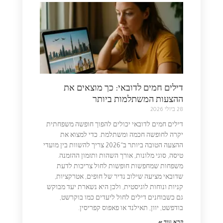
דילים חמים לדובאי: כך מוצאים את
ההצעות המשתלמות ביותר
28 ביולי 2026
דילים חמים לדובאי יכולים להפוך חופשה משפחתית
יקרה לחופשה חכמה ומשתלמת. כדי למצוא את
ההצעה הטובה ביותר ב־2026 צריך להשוות בין מועדי
טיסה, סוגי מלונות, אורך השהות ותזמון ההזמנה.
משפחות שמחפשות חופשות לחול צריכות לדעת
שדובאי מציעה שילוב נדיר של חופים, אטרקציות,
קניות ונוחות לוגיסטית, ולכן היא נשארת יעד מבוקש
גם כשבוחנים דילים לחול ליעדים כמו בוקרשט,
בודפשט, יוון, תאילנד או פאפוס קפריסין.
קרא עוד »