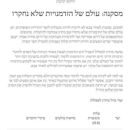
חילופי תרבות.
מסקנה: עולם של הזדמנויות שלא נחקרו
לסיכום, נסיעות לאחר צבא לא חייבות להיות מוגבלות ליעדי התיירות האופייניים. יש
עולם שלם של הזדמנויות שלא נחקרו שם בחוץ שמחכה להתגלות. מהנופים
המחוספסים של דרום אמריקה ועד לתרבויות העתיקות של דרום מזרח אסיה, ישנם
אינספור יעדים המציעים חוויות ייחודיות ובלתי נשכחות למטייל חסר הפחד.
נסיעה מחוץ למסלול השביל היא הזדמנות לצאת מאזור הנוחות של האדם ולחקור
תרבויות ודרכי חיים חדשות. זו הזדמנות ללמוד, לצמוח ולזכות בהערכה רבה יותר
למגוון של העולם שלנו. בין אם מדובר בטיול רגלי בין הרי פטגוניה או לשקוע בתרבות
הרחוב התוססת של טוקיו, יש אינסוף אפשרויות לטיולים לאחר צבא.
אז למה לא לקחת את הזמן כדי לחקור כמה מהיעדים הלא-מוכרים האלה? עם קצת
מחקר ותכנון, אפשר ליצור מסלול מרגש ומתגמל כאחד. בין אם אתם נוסעים לבד או
עם קבוצה, יש הרבה משאבים זמינים שיעזרו לכם לתכנן את הטיול ולהפיק את המרב
מהזמן שלכם בחו"ל.
יעדי טיול מחוץ למסלול:
עלות
יעד
משוערת
מראות בולטים
עיקרי הדברים
(ILS)