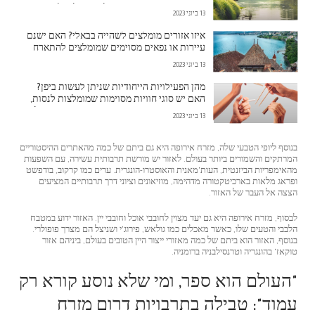
או אמצעי תחבורה אחרים לנסיעה לבאלי?
13 ביוני 2023
איזו אזורים מומלצים לשהייה בבאלי? האם ישנם
עיירות או נפאים מסוימים שמומלצים להתארח
בהם?
13 ביוני 2023
מהן הפעילויות הייחודיות שניתן לעשות ביפן?
האם יש סוגי חוויות מסוימות שמומלצות לנסות,
כמו אונסן (מרכזי חום מים) או סושי מאסטרקלאס?
13 ביוני 2023
בנוסף ליופי הטבעי שלה, מזרח אירופה היא גם ביתם של כמה מהאתרים ההיסטוריים
המרתקים והשמורים ביותר בעולם. לאזור יש מורשת תרבותית עשירה, עם השפעות
מהאימפריות הביזנטית, העות'מאנית והאוסטרו-הונגרית. ערים כמו קרקוב, בודפשט
ופראג מלאות בארכיטקטורה מדהימה, מוזיאונים וציוני דרך תרבותיים המציעים
הצצה אל העבר של האזור.
לבסוף, מזרח אירופה היא גם יעד מצוין לחובבי אוכל וחובבי יין. האזור ידוע במטבח
הלבבי והטעים שלו, כאשר מאכלים כמו גולאש, פירוג'י ושניצל הם מצרך פופולרי.
בנוסף, האזור הוא ביתם של כמה מאזורי ייצור היין הטובים בעולם, ביניהם אזור
טוקאז' בהונגריה וטרנסילבניה ברומניה.
"העולם הוא ספר, ומי שלא נוסע קורא רק
עמוד": טבילה בתרבויות דרום מזרח