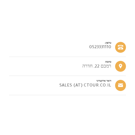
טלפון:
0523331110
כתובת
רמבם 22, חדרה
דואר אלקטרוני
SALES {AT} CTOUR.CO.IL