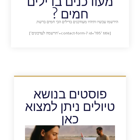
מעודכנים בדילים
חמים ?
הירשמו עכשיו ותיהיו מעודכנים בדילים הכי חמים ברשת.
[contact-form-7 id="195" title="הרשמה לעדכונים"]
פוסטים בנושא
טיולים ניתן למצוא
כאן