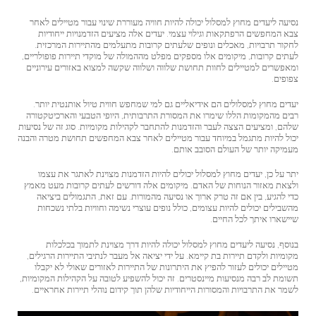
נסיעה ליעדים מחוץ למסלול יכולה להיות חוויה מעוררת שינוי עבור מטיילים לאחר
צבא המחפשים הרפתקאות וגילוי עצמי. יעדים אלה מציעים הזדמנויות ייחודיות
לחקור תרבויות, מאכלים ונופים שלעתים קרובות מתעלמים מהתיירות המרכזית.
לעתים קרובות, מיקומים אלו מספקים מפלט מההמולה של מוקדי תיירות פופולריים,
ומאפשרים למטיילים לחוות תחושת שלווה ושלווה שקשה למצוא באזורים עירוניים
צפופים.
יעדים מחוץ למסלולים הם אידיאליים גם למי שמחפש חווית טיול אותנטית יותר.
רבים מהמקומות הללו שימרו את המסורת התרבותית, היופי הטבעי והארכיטקטורה
שלהם, ומציעים הצצה לעבר והזדמנות להתחבר לקהילות מקומיות. סוג זה של נסיעות
יכול להיות מתגמל במיוחד עבור מטיילים לאחר צבא המחפשים תחושת מטרה והבנה
מעמיקה יותר של העולם הסובב אותם.
יתר על כן, יעדים מחוץ למסלול יכולים להיות הזדמנות מצוינת לאתגר את עצמו
ולצאת מאזור הנוחות של האדם. מיקומים אלה דורשים לעתים קרובות מעט מאמץ
כדי להגיע, בין אם זה טרק ארוך או נסיעה מהמורות. עם זאת, התגמולים ביציאה
מהשבילים יכולים להיות עצומים, כולל נופים עוצרי נשימה וחוויות בלתי נשכחות
שיישארו איתך לכל החיים.
בנוסף, נסיעה ליעדים מחוץ למסלול יכולה להיות דרך מצוינת לתמוך בכלכלות
מקומיות ולקדם תיירות בת קיימא. על ידי יציאה אל מעבר לנתיבי התיירות הרגילים,
מטיילים יכולים לעזור להפיץ את היתרונות של התיירות לאזורים שאולי לא יקבלו
תשומת לב רבה מנסיעות מיינסטרים. זה יכול להשפיע לטובה על הקהילות המקומיות,
לשמר את התרבויות והמסורות הייחודיות שלהן תוך קידום נוהלי תיירות אחראיים.