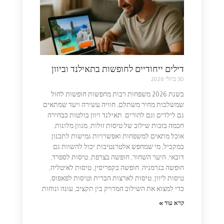
דילים ייחודיים לחופשות בתאילנד וביוון
30 ביולי 2026
בשנת 2026 משפחות רבות מחפשות חופשות לחול
שמשלבות מחיר משתלם, חוויה עשירה ויעד שמתאים
גם לילדים וגם להורים. תאילנד ויוון בולטות כבחירה
חכמה בזכות שילוב של טיסות זולות, מגוון מלונות,
אוכל מתאים למשפחות ואפשרויות גמישות לתכנון.
במקביל, מי שמחפש אלטרנטיבות יכול להשוות גם
דובאי, היער השחור, חופשה בצרפת, טיסות לספרד,
חופשה בגרמניה, חופשה בקפריסין, טיסות לאיטליה,
טיסות ליוון, טיסות לארצות הברית וטיסות לפאפוס,
כדי למצוא את השילוב המדויק בין תקציב, עונה ונוחות.
קרא עוד »