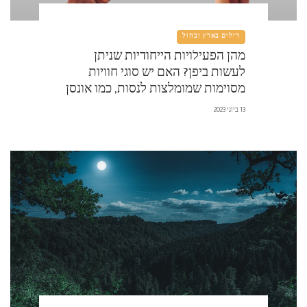
דילים בארץ ובחול
מהן הפעילויות הייחודיות שניתן
לעשות ביפן? האם יש סוגי חוויות
מסוימות שמומלצות לנסות, כמו אונסן
(מרכזי חום מים) או סושי
13 ביוני 2023
מאסטרקלאס?