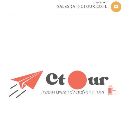
דואר אלקטרוני
SALES {AT} CTOUR.CO.IL