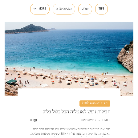
TIPS
יעדים
הפסקה קצרה
MORE
חבילות נופש לחול
חבילות נופש לאנטליה הכל כלול בליק
OMER
19 במאי 2023
0
—
גלה את חווית החופשה האולטימטיבית עם חבילות הכל כלול
לאנטליה, טורקיה, המוצעת על ידי Blik, ספקית נסיעות מובילה.