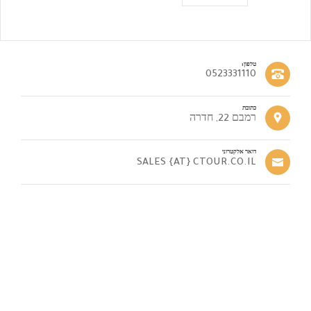
טלפון:
0523331110
כתובת
רמבם 22, חדרה
דואר אלקטרוני
SALES {AT} CTOUR.CO.IL